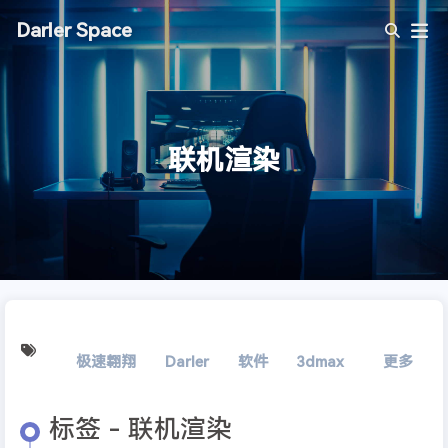
Darler Space
联机渲染
极速翱翔
Darler
软件
3dmax
精简
更多
室
标签 - 联机渲染