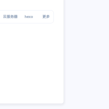
云服务器
hexo
设置
更多
参数
安装
局域网
201