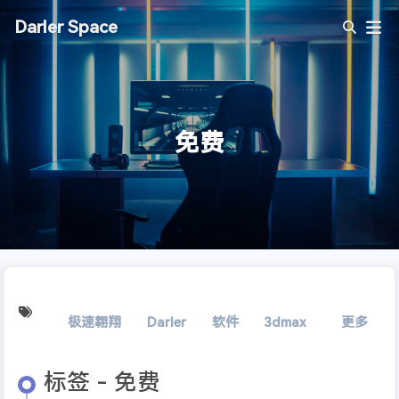
Darler Space
免费
极速翱翔
Darler
软件
3dmax
精简
更多
室
标签 - 免费